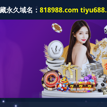
网站首页
九游在线(中国)
集团