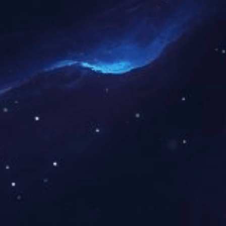
首页
上一页
1
2