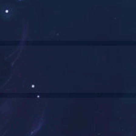
善行向东 | 聚力东部中心，九游在线担当“益”企行
TIME 2024-04-02
2024年新年伊始，广东省、广州市高质量发展大会相继召开，
地、主引擎，广州东部中心肩负高质量发展新动力源的重任。作为
常德市德源投资集团有限公司董事长胡建新一行莅临九
TIME 2024-03-06
3月6日，常德市德源投资集团有限公司董事长胡建新、常德经
游在线轮值首席执行官李长海、集团相关部门负责人热情接待。胡