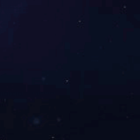
求真·求诚·求善·走正
SEEKING TRUTH, SINCERITY, KINDNESS AND RIGHTEOUSNESS
九游在线(中国)
集团产业
新闻资讯
企业文化
能源
集团新闻
党
发展历程
清洁能源
媒体报道
党
九游在线商学院
城市更新
联系我们
实业投资控股
国际业务
医疗健康
乡村振兴
供应链管理