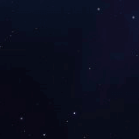
地址:中国广东广州市增城新塘镇民营西一路7号九游在线中心
电话: +86 020-82606668
传真: +86 020-82600635
邮箱: fengle@fenglecn.com