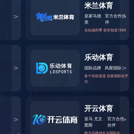

当前位置: ︱
新闻资讯
︱
集团新闻
落子东部，再开新局。作为“大干十二年，再造新广州”的主阵
东部中心的重要承载区——增城，要在中国...
游在线考察交流
开区招商合作部副部长张璐等一行莅临九游在线考察交流。九
建新董事长一行首先参观了九游在线的党...