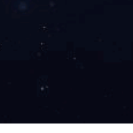
上一条：
九游在线跑
下一条：
2024（
求真·求诚·求善·走正
道
SEEKING TRUTH, SINCERITY, KINDNESS AND RIGHTEOUSNESS
九游
企业
发展