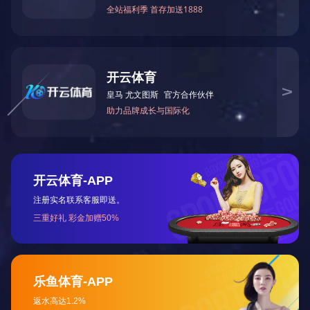
作，共同推动基