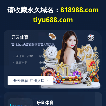
关注时事动态 了解最新资讯
让价值共享 记录企业发展脚步