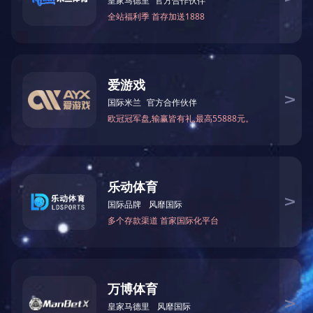
调研团一行
随后，调研
霍阳区长、
情况以及增城区
赵国生书记
光，对标国际一
京津冀、面向海
展机遇，到增城