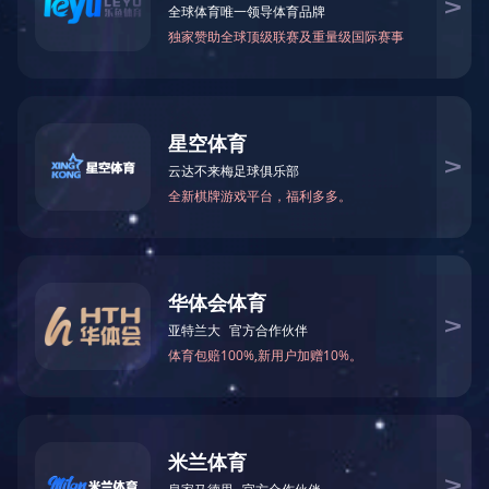
集团新闻
媒体报道
8月7日，
广州市工商联、各区工商联
平、天河区工商
调研团走进增城，助推东部
文、从化区工商
增城区委书
中心高质量发展
商联党组书记王
TIME 2023-08-08
关键词：