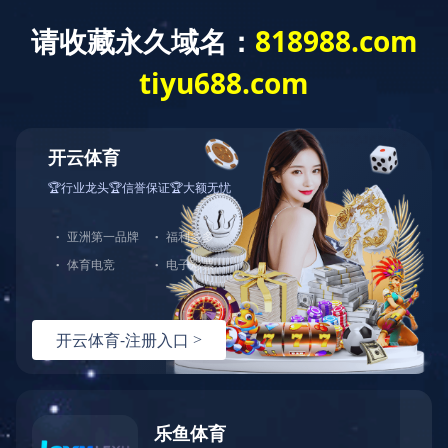
关注时事动态 了解最新资讯
让价值共享 记录企业发展脚步