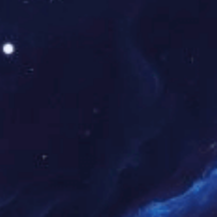
会上，张宏斌副主席对九游在线党建工作探索和总结出的党建引领“七加”模
他指出，九游在线党建与企建的先进事迹，不止是物质上的贡献，更是精
所学、来有所记。
斌副主席强调，区工商联和广大非公企业，一是要深刻把握“两个确立”，坚
建引领作用，持续做好民营经济发展和统战工作。二是要围绕国家、省市
促落实，加强党建与业务相融合，引领战略发展方向。三是要落实好非公
育培训、企业意识形态、企业风险防控等方面发挥党组织战斗堡垒作用和
生产力，党建抓强就是竞争力。