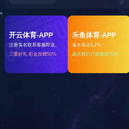
调研
了解