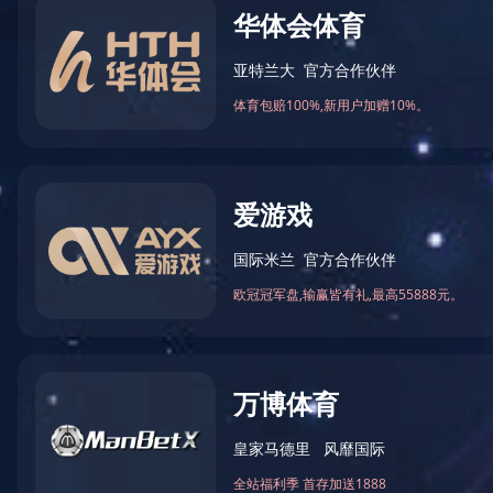
集团新闻
媒体报道
5月
广东省工商联副主席张宏斌
成员
率队到九游在线调研
超、
集团
TIME 2022-05-13
关键词：