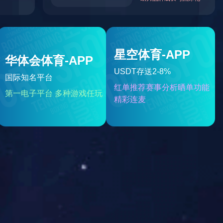
党建工作、文化建设、人才建设、九游在线商学院等方面进行