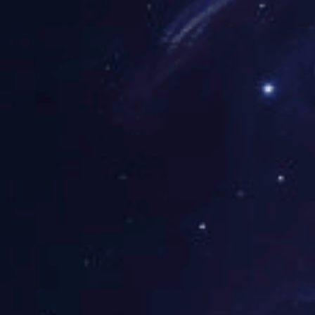
座谈
定。
来有
张宏
公党
心、
员教
就是