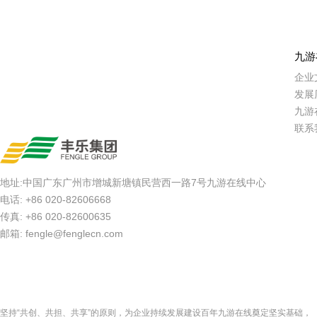
九游
企业
发展
九游
联系
地址:中国广东广州市增城新塘镇民营西一路7号九游在线中心
电话: +86 020-82606668
传真: +86 020-82600635
邮箱: fengle@fenglecn.com
坚持“共创、共担、共享”的原则，为企业持续发展建设百年九游在线奠定坚实基础，