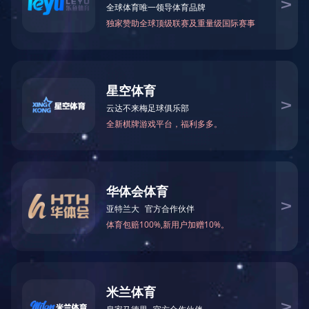
集团新闻
媒体报道
2021年10月
九游在线参加广东省低碳产
办。广东省科学
业技术协会会员大会暨碳达
会成员代表出席
峰碳中和研究高峰论坛
TIME 2022-01-31
关键词：