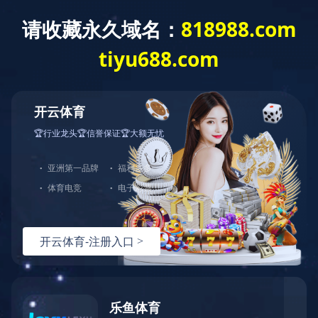
关注时事动态 了解最新资讯
让价值共享 记录企业发展脚步