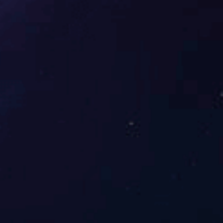
上一条：
凝心聚力共
行业交流会圆满召开
下一条：
新征程 “
求真·求诚·求善·走正
道
SEEKING TRUTH, SINCERITY, KINDNESS AND RIGHTEOUSNESS