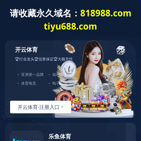
关注时事动态 了解最新资讯
让价值共享 记录企业发展脚步