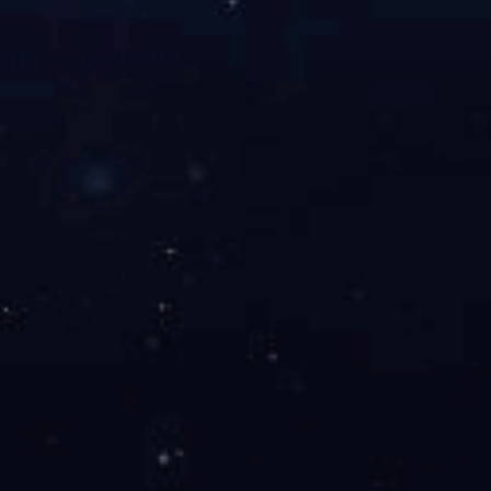
企业
发展
九游
联系
地址:中国广东广州市增城新塘镇民营西一路7号九游在线中心
电话: +86 020-82606668
传真: +86 020-82600635
邮箱: fengle@fenglecn.com
坚持“共创、共担、共享”的原则，为企业持续发展建设百年九游在线奠定坚实基础，
为实现中华民族伟大复兴的中国梦作出新的积极贡献。
版权所有 未经许可不得转载。