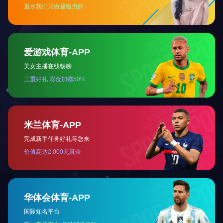
SEEKING TRUTH, SINCERITY, KINDNESS AND RIGHTEOUSNESS
九游
企业
发展
九游
联系
地址:中国广东广州市增城新塘镇民营西一路7号九游在线中心
电话: +86 020-82606668
传真: +86 020-82600635
邮箱: fengle@fenglecn.com