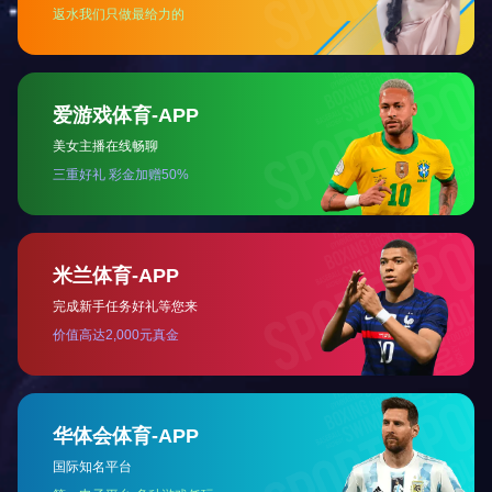
上一条：
荷兰Alg
下一条：
嘉应学院首
求真·求诚·求善·走正
道
SEEKING TRUTH, SINCERITY, KINDNESS AND RIGHTEOUSNESS