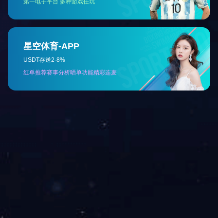
九游
企业
发展
九游
联系
地址:中国广东广州市增城新塘镇民营西一路7号九游在线中心
电话: +86 020-82606668
传真: +86 020-82600635
邮箱: fengle@fenglecn.com